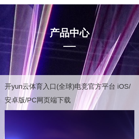
产品中心
开yun云体育入口(全球)电竞官方平台 iOS/
安卓版/PC网页端下载