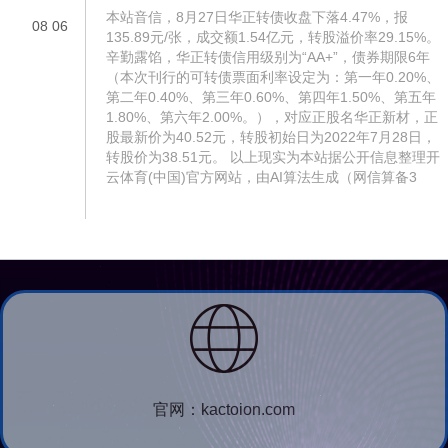
本站音信，8月27日华正转债收盘下落4.47%，报
08
06
135.89元/张，成交额1.54亿元，转股溢价率29.15%。
辛勤露馅，华正转债信用级别为“AA+”，债券期限6年
（本次刊行的可转债票面利率设定为：第一年0.20%、
第二年0.40%、第三年0.60%、第四年1.50%、第五年
1.80%、第六年2.00%。），对应正股名华正新材，正
股最新价为40.52元，转股初始日为2022年7月28日，
转股价为38.51元。 以上现实为本站据公开信息整理开
云体育(中国)官方网站，由AI算法生成（网信算备3
官网：kactoion.com