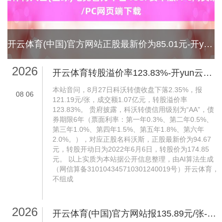
开云体育(中国)官方网站正股最新价为85.01元-开yun云体育入口(全球)电竞官方平台 iOS/安卓版/PC网页端下载
2026
开云体育转股溢价率123.83%-开yun云体育入口(全球)电竞官方平台 iOS/安卓版/PC网页端下载
本站音问，8月27日科沃转债收盘下落2.35%，报
08
06
121.19元/张，成交额1.07亿元，转股溢价率
123.83%。 贵府披露，科沃转债信用级别为“AA”，债
券期限6年（票面利率：第一年0.3%、第二年0.5%、
第三年1.0%、第四年1.5%、第五年1.8%、第六年
2.0%。），对应正股名科沃斯，正股最新价为94.67
元，转股开动日为2022年6月6日，转股价为174.85
元。 以上实质为本站据公开信息整理，由AI算法生成
（网信算备310104345710301240019号）开云体育，
不组成
2026
开云体育(中国)官方网站报135.89元/张-开yun云体育入口(全球)电竞官方平台 iOS/安卓版/PC网页端下载