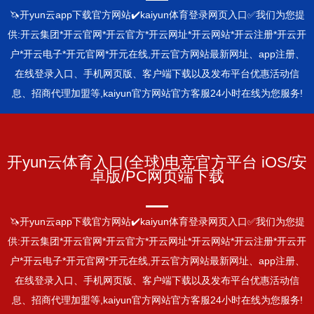
🦄开yun云app下载官方网站✔️kaiyun体育登录网页入口✅我们为您提
供:开云集团*开云官网*开云官方*开云网址*开云网站*开云注册*开云开
户*开云电子*开元官网*开元在线,开云官方网站最新网址、app注册、
在线登录入口、手机网页版、客户端下载以及发布平台优惠活动信
息、招商代理加盟等,kaiyun官方网站官方客服24小时在线为您服务!
开yun云体育入口(全球)电竞官方平台 iOS/安
卓版/PC网页端下载
🦄开yun云app下载官方网站✔️kaiyun体育登录网页入口✅我们为您提
供:开云集团*开云官网*开云官方*开云网址*开云网站*开云注册*开云开
户*开云电子*开元官网*开元在线,开云官方网站最新网址、app注册、
在线登录入口、手机网页版、客户端下载以及发布平台优惠活动信
息、招商代理加盟等,kaiyun官方网站官方客服24小时在线为您服务!